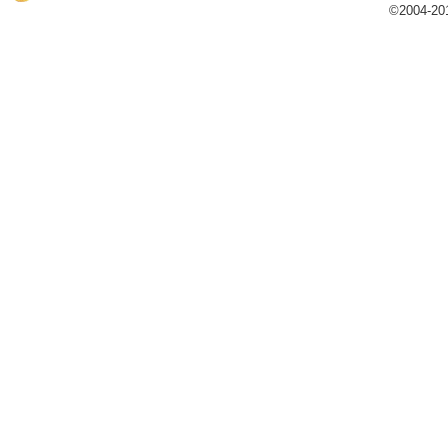
©2004-20