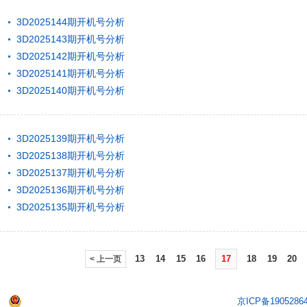
3D2025144期开机号分析
3D2025143期开机号分析
3D2025142期开机号分析
3D2025141期开机号分析
3D2025140期开机号分析
3D2025139期开机号分析
3D2025138期开机号分析
3D2025137期开机号分析
3D2025136期开机号分析
3D2025135期开机号分析
13
14
15
16
17
18
19
20
< 上一页
京ICP备1905286