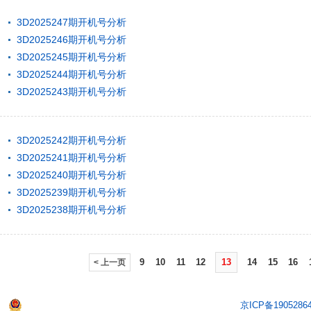
3D2025247期开机号分析
3D2025246期开机号分析
3D2025245期开机号分析
3D2025244期开机号分析
3D2025243期开机号分析
3D2025242期开机号分析
3D2025241期开机号分析
3D2025240期开机号分析
3D2025239期开机号分析
3D2025238期开机号分析
9
10
11
12
13
14
15
16
< 上一页
京ICP备1905286