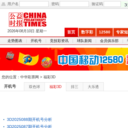
用户名
密码
验证码
2026年08月10日 星期一
首页
数字彩
12580
专家短
走势图表
|
开机号
|
竞技彩资讯
|
球队新闻
|
会员俱乐部
|
您的位置：
中华彩票网
>
福彩3D
开机号
双色球
福彩3D
排三
大乐透
3D2025088期开机号分析
3D2025087期开机号分析