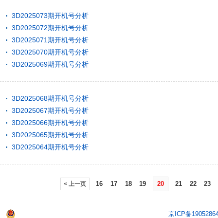
3D2025073期开机号分析
3D2025072期开机号分析
3D2025071期开机号分析
3D2025070期开机号分析
3D2025069期开机号分析
3D2025068期开机号分析
3D2025067期开机号分析
3D2025066期开机号分析
3D2025065期开机号分析
3D2025064期开机号分析
16
17
18
19
20
21
22
23
< 上一页
京ICP备1905286