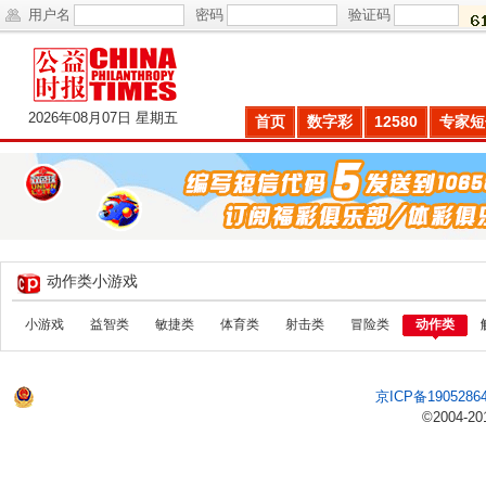
用户名
密码
验证码
2026年08月07日 星期五
首页
数字彩
12580
专家短
动作类小游戏
小游戏
益智类
敏捷类
体育类
射击类
冒险类
动作类
京ICP备1905286
©2004-20