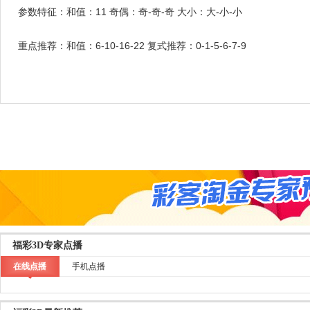
参数特征：和值：11 奇偶：奇-奇-奇 大小：大-小-小
重点推荐：和值：6-10-16-22 复式推荐：0-1-5-6-7-9
福彩3D专家点播
在线点播
手机点播