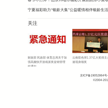
宁夏福彩助力“银龄大集”公益暖情相伴银龄生
关注
析会：凝心聚力推
财政部 民政部 体育总局关于加
云南双色球1.37亿大奖得主
高质量发展
强高频快开游戏派奖促销管理
速现身领奖
的通知
京ICP备19052864号-
©2004-201