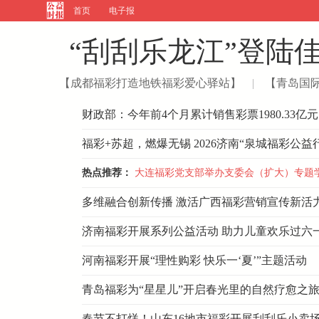
首页
电子报
“刮刮乐龙江”登陆
【成都福彩打造地铁福彩爱心驿站】
|
【青岛国
财政部：今年前4个月累计销售彩票1980.33亿元
福彩+苏超，燃爆无锡
2026济南“泉城福彩公益
热点推荐：
大连福彩党支部举办支委会（扩大）专题
多维融合创新传播 激活广西福彩营销宣传新活
济南福彩开展系列公益活动 助力儿童欢乐过六
河南福彩开展“理性购彩 快乐一‘夏’”主题活动
青岛福彩为“星星儿”开启春光里的自然疗愈之
春节不打烊！山东16地市福彩开展刮刮乐小卖