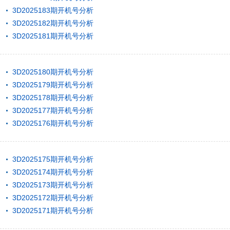
3D2025183期开机号分析
3D2025182期开机号分析
3D2025181期开机号分析
3D2025180期开机号分析
3D2025179期开机号分析
3D2025178期开机号分析
3D2025177期开机号分析
3D2025176期开机号分析
3D2025175期开机号分析
3D2025174期开机号分析
3D2025173期开机号分析
3D2025172期开机号分析
3D2025171期开机号分析