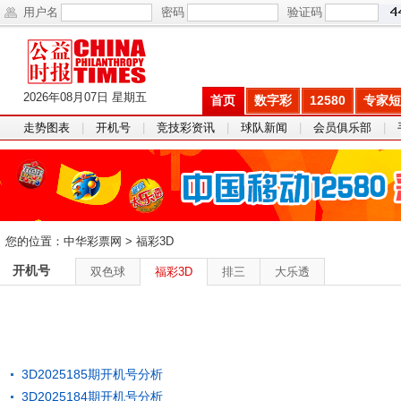
用户名
密码
验证码
2026年08月07日 星期五
首页
数字彩
12580
专家短
走势图表
|
开机号
|
竞技彩资讯
|
球队新闻
|
会员俱乐部
|
您的位置：
中华彩票网
>
福彩3D
开机号
双色球
福彩3D
排三
大乐透
3D2025185期开机号分析
3D2025184期开机号分析