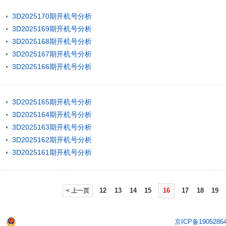
3D2025170期开机号分析
3D2025169期开机号分析
3D2025168期开机号分析
3D2025167期开机号分析
3D2025166期开机号分析
3D2025165期开机号分析
3D2025164期开机号分析
3D2025163期开机号分析
3D2025162期开机号分析
3D2025161期开机号分析
12
13
14
15
16
17
18
19
< 上一页
京ICP备1905286