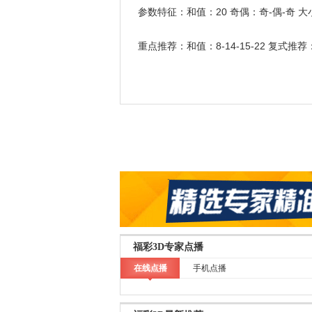
参数特征：和值：20 奇偶：奇-偶-奇 大
重点推荐：和值：8-14-15-22 复式推荐：1-
福彩3D专家点播
在线点播
手机点播