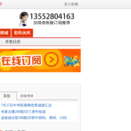
活
加入收藏
商城
彩民休闲
|
开奖日历
喜报
活动专区
7月27日中华彩票网优秀成绩汇总
专家点播200期3D三弟中组选
读者俱乐部198期3D荐中胆码、两码、六码