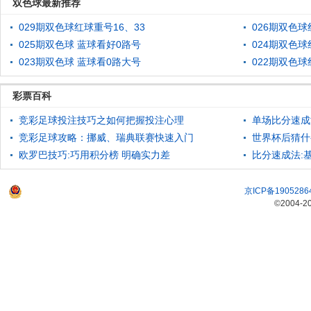
双色球最新推荐
029期双色球红球重号16、33
026期双色
025期双色球 蓝球看好0路号
024期双色球
023期双色球 蓝球看0路大号
022期双色球
彩票百科
竞彩足球投注技巧之如何把握投注心理
单场比分速成
竞彩足球攻略：挪威、瑞典联赛快速入门
世界杯后猜什
欧罗巴技巧:巧用积分榜 明确实力差
比分速成法:
京ICP备1905286
©2004-20