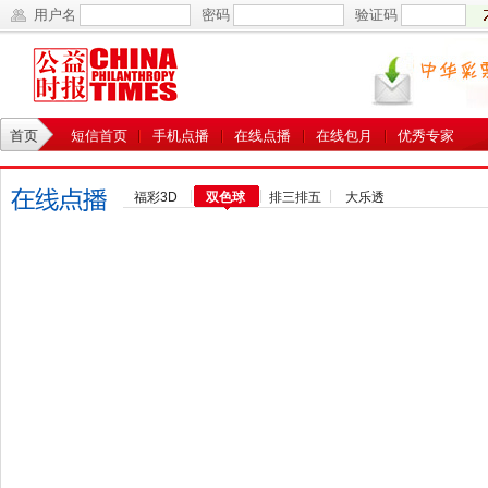
用户名
密码
验证码
首页
短信首页
手机点播
在线点播
在线包月
优秀专家
|
|
|
福彩3D
双色球
排三排五
大乐透