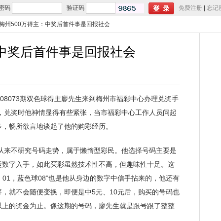
密码
验证码
免费注册
|
忘记
]梅州500万得主：中奖后首件事是回报社会
：中奖后首件事是回报社会
08073期双色球得主廖先生来到梅州市福彩中心办理兑奖手
史，兑奖时他神情显得有些紧张，当市福彩中心工作人员问起
多，畅所欲言地谈起了他的购彩经历。
从来不研究号码走势，属于懒惰型彩民。他选择号码主要是
运数字入手，如此买彩虽然技术性不高，但趣味性十足。这
09、01，蓝色球08”也是他从身边的数字中信手拈来的，他还有
，就不会随便变换，即便是中5元、10元后，购买的号码也
以上的奖金为止。像这期的号码，廖先生就是跟号跟了整整