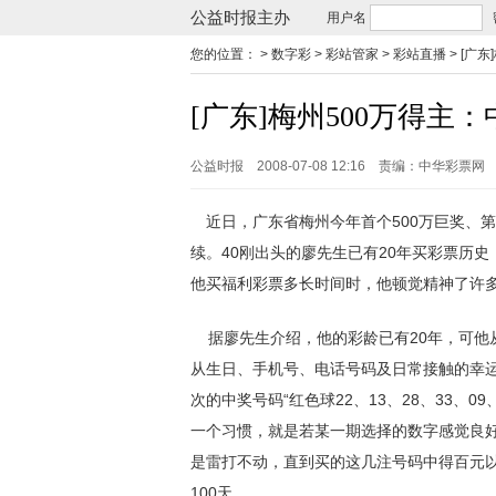
公益时报主办
用户名
您的位置：
> 数字彩 > 彩站管家 > 彩站直播 >
[广东
[广东]梅州500万得主
公益时报
2008-07-08 12:16
责编：中华彩票网
近日，广东省梅州今年首个500万巨奖、第
续。40刚出头的廖先生已有20年买彩票历
他买福利彩票多长时间时，他顿觉精神了许
据廖先生介绍，他的彩龄已有20年，可他
从生日、手机号、电话号码及日常接触的幸
次的中奖号码“红色球22、13、28、33、
一个习惯，就是若某一期选择的数字感觉良好
是雷打不动，直到买的这几注号码中得百元
100天。