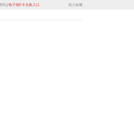
密码
|
电子报E卡兑换入口
加入收藏