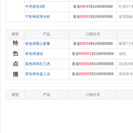
牛亮双色3胆
发送
69545
到106695888
红球3个
宁彩神蓝球分析
发送
69593
到106695888
蓝球指标
类型
产品
订阅方式
双色球爱心套餐
发送
69534
到106695888
推荐7个
双色球谜语
发送
695501
到106695888
谜语。
双色球杀红三杰
发送
695504
到106695888
3位彩评
双色球杀蓝八法
发送
695505
到106695888
蓝球杀号
类型
产品
订阅方式