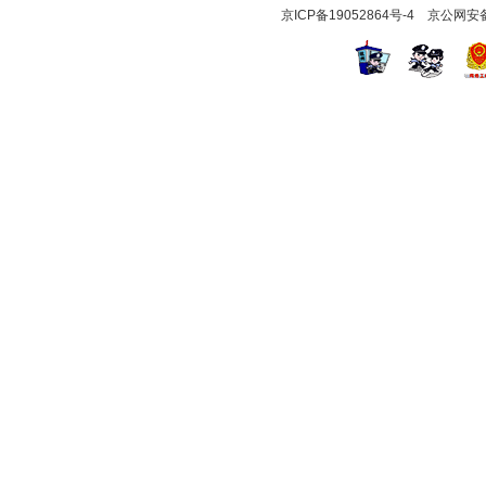
京ICP备19052864号-4
京公网安备110