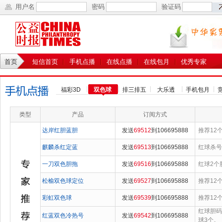
用户名
密码
验证码
首页
短信首页
手机点播
在线点播
在线包月
优秀专家
|
|
|
|
|
福彩3D
双色球
排三排五
大乐透
手机包月
类型
产品
订阅方式
达岸红胆蓝胆
发送
69512
到106695888
推荐12
麒麟杀红定蓝
发送
69513
到106695888
红球杀号
一刀双色胆拖
发送
69516
到106695888
红球2个
松榆双色球定位
发送
69527
到106695888
推荐12
彩虹双色球
发送
69539
到106695888
推荐12
红球胆码
红蓝双色冷热号
发送
69542
到106695888
球3个。