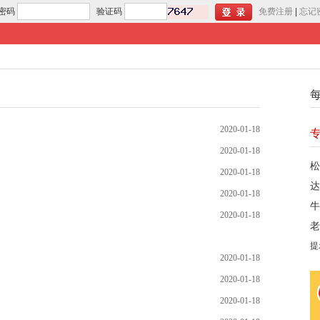
密码
验证码
免费注册
|
忘记
2020-01-18
2020-01-18
松
2020-01-18
达
2020-01-18
牛
2020-01-18
老
提
2020-01-18
2020-01-18
2020-01-18