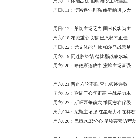
周六017 体能占优 伯明翰盼主场连胜
周日011：博洛遇弱则强 维罗纳进步大
周日012：莱切主场乏力 国米反客为主
周六018 布城重心联赛 巴恩状态正佳
周日022：尤文体能占优 帕尔马战意足
周六019 同连胜终结 德比郡战赫尔城
周六020：哈德斯连败中 蜜蜂主场豪强
周六021 普雷六轮不胜 查尔顿终连败
周六022：谢周三心气正高 主战暴力本
周六023：斯旺西争前六 维冈志在保级
周六004：尼斯主场强 红星精力不在杯赛
周六026：巴黎FC恐分心 圣埃蒂安防守差