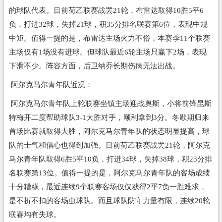
的球队代表。目前荷乙联赛战罢21轮，布雷达取得10胜5平6
负，打进32球，失掉21球，积35分排名联赛第6位，表现中规
中矩。值得一提的是，布雷达主场火力不俗，本赛季11个联赛
主场仅有1场没有进球。但球队最近6轮主场只赢下2场，表现
下滑不少。阵容方面，后卫纳乔长期伤病无法出战。
阿尔克马尔青年队近况：
阿尔克马尔青年队上轮联赛坐镇主场迎战奥斯，小将前锋昆斯
特梅开二度帮助球队3-1大胜对手，顺利拿到3分。冬歇期归来
首场比赛就取得大胜，阿尔克马尔青年队的状态明显提高，球
队的士气和信心也得到加强。目前荷乙联赛战罢21轮，阿尔克
马尔青年队取得6胜5平10负，打进34球，失掉38球，积23分排
名联赛第13位。值得一提的是，阿尔克马尔青年队的客场成绩
十分糟糕，最近连续9个联赛客场仅仅获得2平7负一胜难求，
是不折不扣的客场虫球队。而且球队防守力量有限，连续20轮
联赛均有失球。