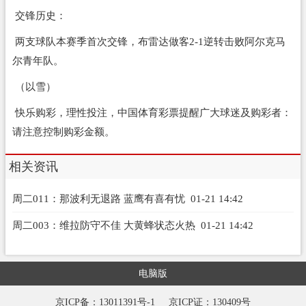
交锋历史：
两支球队本赛季首次交锋，布雷达做客2-1逆转击败阿尔克马
尔青年队。
（以雪）
快乐购彩，理性投注，中国体育彩票提醒广大球迷及购彩者：
请注意控制购彩金额。
相关资讯
周二011：那波利无退路 蓝鹰有喜有忧
01-21 14:42
周二003：维拉防守不佳 大黄蜂状态火热
01-21 14:42
电脑版
京ICP备：13011391号-1
京ICP证：130409号