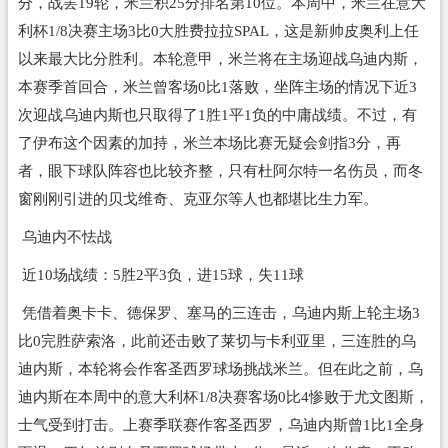
分，战罢19轮，米兰积25分排名第10位。本周中，米兰在意大
利杯1/8决赛主场3比0大胜费拉拉SPAL，这是新帅皮奥利上任
以来最大比分胜利。本轮意甲，米兰将在主场迎战乌迪内斯，
本赛季首回合，米兰曾客场0比1落败，坐阵主场的情况下近3
次迎战乌迪内斯也只取得了1胜1平1负的中庸战绩。不过，有
了伊布这个因素的加持，米兰本场比赛无疑会剑指3分，再
者，眼下球队阵容也比较齐整，只有杜阿尔特一名伤员，而冬
窗刚刚引进的贝戈维奇、克亚尔等人也都堪比生力军。
乌迪内不怯战
近10场战绩：5胜2平3负，进15球，失11球
凭借着奥卡卡、德保罗、塞马的三连击，乌迪内斯上轮主场3
比0完胜萨索洛，此前还击败了莱切与卡利亚里，三连胜的乌
迪内斯，本轮将会作客圣西罗球场挑战米兰。但在此之前，乌
迪内斯在本周中的意大利杯1/8决赛客场0比4惨败于尤文图斯，
士气受到打击。上赛季联赛作客圣西罗，乌迪内斯曾1比1全身