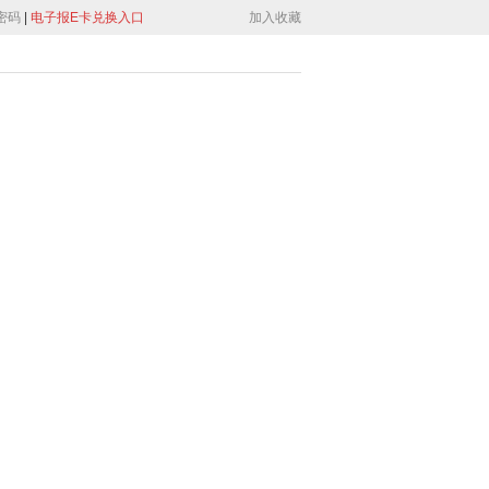
密码
|
电子报E卡兑换入口
加入收藏