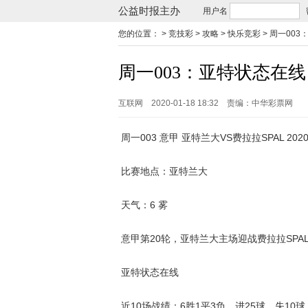
公益时报主办
用户名
您的位置：
> 竞技彩 > 攻略 > 快乐竞彩 >
周一003
周一003：亚特状态在线
互联网
2020-01-18 18:32
责编：中华彩票网
周一003 意甲 亚特兰大VS费拉拉SPAL 2020-0
比赛地点：亚特兰大
天气：6 雾
意甲第20轮，亚特兰大主场迎战费拉拉SPA
亚特状态在线
近10场战绩：6胜1平3负，进25球，失10球