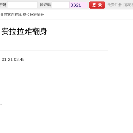
密码
验证码
免费注册
|
忘记
：亚特状态在线 费拉拉难翻身
 费拉拉难翻身
1-21 03:45
L。