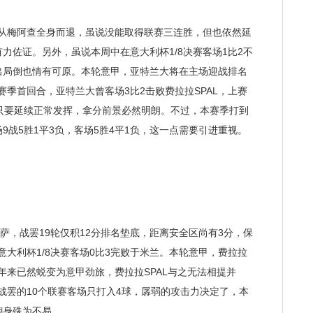
1从梅阿查全身而退，虽说没能取得联赛三连胜，但也依然延
力佐证。另外，虽说本周中在意大利杯1/8决赛客场1比2不
出局倒也情有可原。本轮意甲，亚特兰大将在主场迎战排名
赛季首回合，亚特兰大曾客场3比2击败费拉拉SPAL，上赛
只要延续正常发挥，拿分前景必然明朗。不过，本赛季打到
战5胜1平3负，客场5胜4平1负，这一点需要引进重视。
萨，战罢19轮仅积12分排名垫底，距离安全区尚有3分，保
意大利杯1/8决赛客场0比3完败于米兰。本轮意甲，费拉拉
年来已然蜕变为意甲劲旅，费拉拉SPAL与之无法相提并
在战罢的10个联赛客场只打入4球，孱弱的攻击力决定了，本
翻身殊为不易。