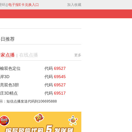
密码
|
电子报E卡兑换入口
加入收藏
每日推荐
专家点播
在线点播
更多
|
榆双色定位
代码
69527
岸3D
代码
69545
亮双色3胆
代码
69527
庄3D精点
代码
69517
示：短信点播发送代码到
106695888