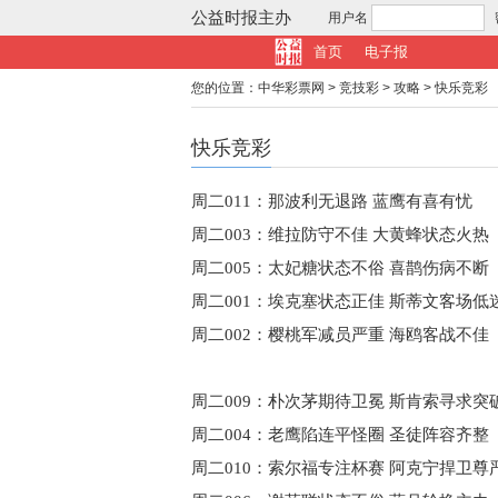
公益时报主办
用户名
首页
电子报
您的位置：
中华彩票网
>
竞技彩
>
攻略
>
快乐竞彩
快乐竞彩
周二011：那波利无退路 蓝鹰有喜有忧
周二003：维拉防守不佳 大黄蜂状态火热
周二005：太妃糖状态不俗 喜鹊伤病不断
周二001：埃克塞状态正佳 斯蒂文客场低
周二002：樱桃军减员严重 海鸥客战不佳
周二009：朴次茅期待卫冕 斯肯索寻求突
周二004：老鹰陷连平怪圈 圣徒阵容齐整
周二010：索尔福专注杯赛 阿克宁捍卫尊