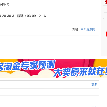
-偶-奇
20-30-31 蓝球：03-09-12-16
责编：
中华彩票网
更多