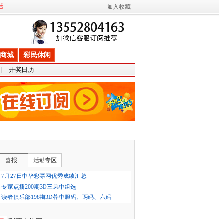
活
加入收藏
商城
彩民休闲
|
开奖日历
喜报
活动专区
7月27日中华彩票网优秀成绩汇总
专家点播200期3D三弟中组选
读者俱乐部198期3D荐中胆码、两码、六码