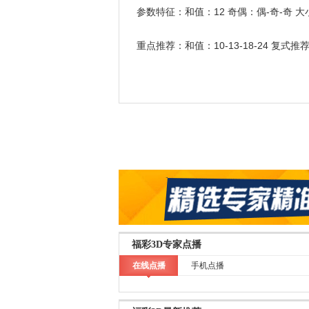
参数特征：和值：12 奇偶：偶-奇-奇 大
重点推荐：和值：10-13-18-24 复式推荐：2
福彩3D专家点播
在线点播
手机点播