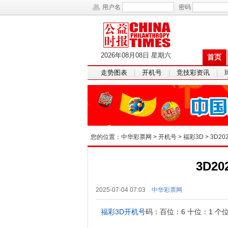
用户名
密码
2026年08月08日 星期六
首页
走势图表
|
开机号
|
竞技彩资讯
|
您的位置：
中华彩票网
>
开机号
>
福彩3D
>
3D2
3D2
2025-07-04 07:03
中华彩票网
福彩3D开机号
码：百位：6 十位：1 个