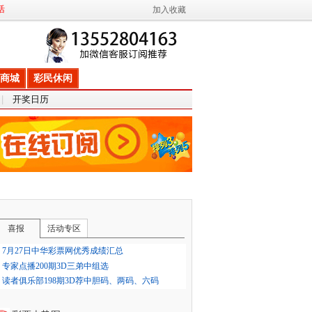
活
加入收藏
商城
彩民休闲
|
开奖日历
喜报
活动专区
7月27日中华彩票网优秀成绩汇总
专家点播200期3D三弟中组选
读者俱乐部198期3D荐中胆码、两码、六码