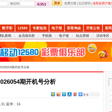
免费注册
|
忘记密码
|
送彩金用户激
验证码
数字彩
12580
专家短信
电子报
彩客淘金
开奖公告
彩民
球队新闻
|
会员俱乐部
|
手机报
|
电子报
|
站点营销
|
活动专区
2026054期开机号分析
026054期开机号分析
更多
9,31 蓝球：16