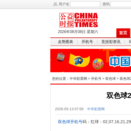
用户名
密码
2026年08月08日 星期六
首页
走势图表
|
开机号
|
竞技彩资讯
|
您的位置：
中华彩票网
>
开机号
>
双色球
>
双色球
双色球2
2026-05-13 07:00
中华彩票网
双色球开机号
码：红球：02,07,16,21,2