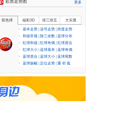
彩票走势图
更多
双色球
福彩3D
排三排五
大乐透
基本走势
|
连号走势
|
跨度走势
和值常规
|
除三余数
|
蓝球分布
红球和值
|
红球奇偶
|
红球质合
红球大小
|
蓝球基本
|
蓝球奇偶
蓝球质合
|
蓝球大小
|
蓝球尾数
蓝球振幅
|
定位走势
|
重 邻 孤