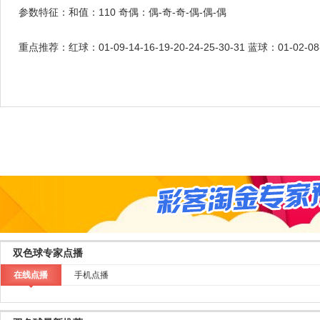
参数特征：和值：110 奇偶：偶-奇-奇-偶-偶-偶
重点推荐：红球：01-09-14-16-19-20-24-25-30-31 蓝球：01-02-08
双色球专家点播
在线点播
手机点播