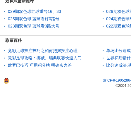
双色球最新推荐
029期双色球红球重号16、33
026期双色
025期双色球 蓝球看好0路号
024期双色球
023期双色球 蓝球看0路大号
022期双色球
彩票百科
竞彩足球投注技巧之如何把握投注心理
单场比分速成
竞彩足球攻略：挪威、瑞典联赛快速入门
世界杯后猜什
欧罗巴技巧:巧用积分榜 明确实力差
比分速成法:
京ICP备1905286
©2004-20