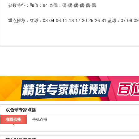
参数特征：和值：84 奇偶：偶-偶-偶-偶-偶-偶
重点推荐：红球：03-04-06-11-13-17-20-25-26-31 蓝球：07-08-09
双色球专家点播
在线点播
手机点播