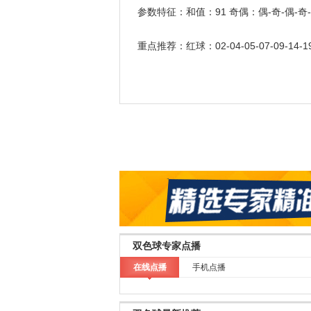
参数特征：和值：91 奇偶：偶-奇-偶-奇-
重点推荐：红球：02-04-05-07-09-14-19-
双色球专家点播
在线点播
手机点播