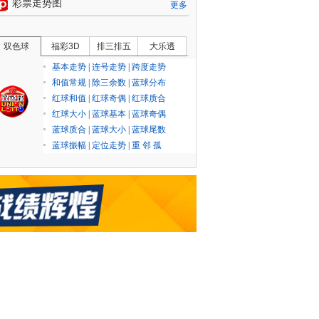
彩票走势图
更多
双色球
福彩3D
排三排五
大乐透
基本走势
|
连号走势
|
跨度走势
和值常规
|
除三余数
|
蓝球分布
红球和值
|
红球奇偶
|
红球质合
红球大小
|
蓝球基本
|
蓝球奇偶
蓝球质合
|
蓝球大小
|
蓝球尾数
蓝球振幅
|
定位走势
|
重 邻 孤