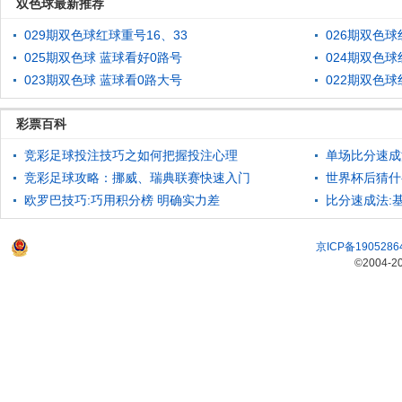
双色球最新推荐
029期双色球红球重号16、33
026期双色
025期双色球 蓝球看好0路号
024期双色球
023期双色球 蓝球看0路大号
022期双色球
彩票百科
竞彩足球投注技巧之如何把握投注心理
单场比分速成
竞彩足球攻略：挪威、瑞典联赛快速入门
世界杯后猜什
欧罗巴技巧:巧用积分榜 明确实力差
比分速成法:
京ICP备1905286
©2004-20