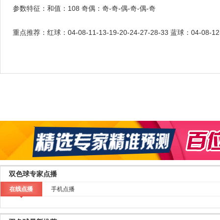
参数特征：和值：108 奇偶：奇-奇-偶-奇-偶-奇
重点推荐：红球：04-08-11-13-19-20-24-27-28-33 蓝球：04-08-12
双色球专家点播
在线点播
手机点播