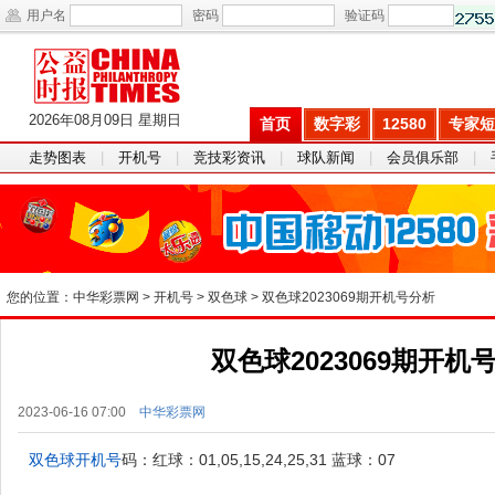
用户名
密码
验证码
2026年08月09日 星期日
首页
数字彩
12580
专家短
走势图表
|
开机号
|
竞技彩资讯
|
球队新闻
|
会员俱乐部
|
您的位置：
中华彩票网
>
开机号
>
双色球
>
双色球2023069期开机号分析
双色球2023069期开机
2023-06-16 07:00
中华彩票网
双色球开机号
码：红球：01,05,15,24,25,31 蓝球：07