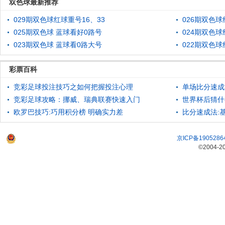
双色球最新推荐
029期双色球红球重号16、33
026期双色
025期双色球 蓝球看好0路号
024期双色球
023期双色球 蓝球看0路大号
022期双色球
彩票百科
竞彩足球投注技巧之如何把握投注心理
单场比分速成
竞彩足球攻略：挪威、瑞典联赛快速入门
世界杯后猜什
欧罗巴技巧:巧用积分榜 明确实力差
比分速成法:
京ICP备1905286
©2004-20