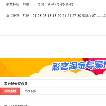
参数特征：和值：66 奇偶：偶-奇-奇-偶-偶-偶
重点推荐：红球：01-03-05-13-18-20-21-24-27-30 蓝球：07-11-12
双色球专家点播
在线点播
手机点播