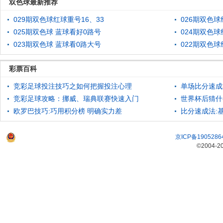
双色球最新推荐
029期双色球红球重号16、33
026期双色
025期双色球 蓝球看好0路号
024期双色球
023期双色球 蓝球看0路大号
022期双色球
彩票百科
竞彩足球投注技巧之如何把握投注心理
单场比分速成
竞彩足球攻略：挪威、瑞典联赛快速入门
世界杯后猜什
欧罗巴技巧:巧用积分榜 明确实力差
比分速成法:
京ICP备1905286
©2004-20