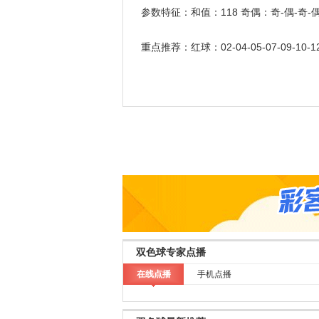
参数特征：和值：118 奇偶：奇-偶-奇-偶
重点推荐：红球：02-04-05-07-09-10-12-
双色球专家点播
在线点播
手机点播