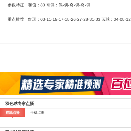
参数特征：和值：80 奇偶：偶-偶-奇-偶-奇-偶
重点推荐：红球：03-11-15-17-18-26-27-28-31-33 蓝球：04-08-12
双色球专家点播
在线点播
手机点播