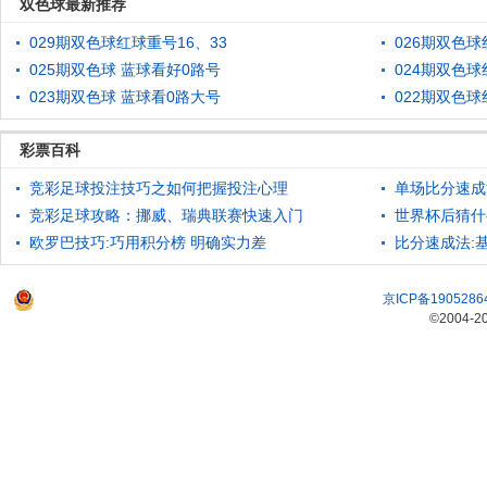
双色球最新推荐
029期双色球红球重号16、33
026期双色
025期双色球 蓝球看好0路号
024期双色球
023期双色球 蓝球看0路大号
022期双色球
彩票百科
竞彩足球投注技巧之如何把握投注心理
单场比分速成
竞彩足球攻略：挪威、瑞典联赛快速入门
世界杯后猜什
欧罗巴技巧:巧用积分榜 明确实力差
比分速成法:
京ICP备1905286
©2004-20