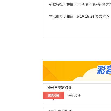
参数特征：和值：11 奇偶：偶-奇-偶 大
重点推荐：和值：5-10-15-21 复式推荐：0-
排列三专家点播
在线点播
手机点播