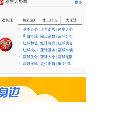
彩票走势图
更多
双色球
福彩3D
排三排五
大乐透
基本走势
|
连号走势
|
跨度走势
和值常规
|
除三余数
|
蓝球分布
红球和值
|
红球奇偶
|
红球质合
红球大小
|
蓝球基本
|
蓝球奇偶
蓝球质合
|
蓝球大小
|
蓝球尾数
蓝球振幅
|
定位走势
|
重 邻 孤