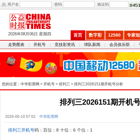
用户名
密码
验证码
2026年08月06日 星期四
首页
数字彩
12580
专家短
走势图表
|
开机号
|
竞技彩资讯
|
球队新闻
|
会员俱乐部
|
您的位置：
中华彩票网
>
开机号
>
排列三
>
排列三2026151期开机号分析
排列三2026151期开机
2026-06-10 07:02
中华彩票网
排列三开机号
码：百位：8 十位：6 个位：1