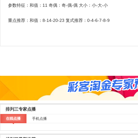
参数特征：和值：11 奇偶：奇-偶-偶 大小：小-大-小
重点推荐：和值：8-14-20-23 复式推荐：0-4-6-7-8-9
排列三专家点播
在线点播
手机点播