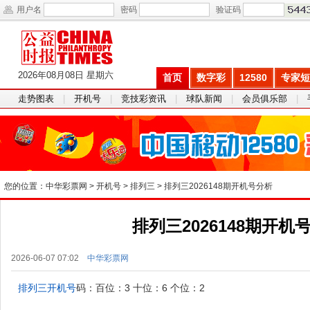
用户名
密码
验证码
2026年08月08日 星期六
首页
数字彩
12580
专家短
走势图表
|
开机号
|
竞技彩资讯
|
球队新闻
|
会员俱乐部
|
您的位置：
中华彩票网
>
开机号
>
排列三
>
排列三2026148期开机号分析
排列三2026148期开机
2026-06-07 07:02
中华彩票网
排列三开机号
码：百位：3 十位：6 个位：2