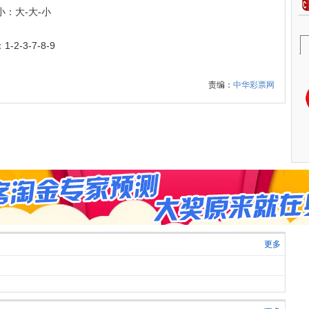
小：大-大-小
2-3-7-8-9
责编：
中华彩票网
更多