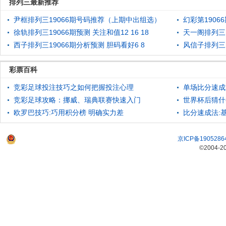
排列三最新推荐
尹框排列三19066期号码推荐（上期中出组选）
幻彩第190
徐轨排列三19066期预测 关注和值12 16 18
天一阁排列三1
西子排列三19066期分析预测 胆码看好6 8
风信子排列三1
彩票百科
竞彩足球投注技巧之如何把握投注心理
单场比分速成
竞彩足球攻略：挪威、瑞典联赛快速入门
世界杯后猜什
欧罗巴技巧:巧用积分榜 明确实力差
比分速成法:
京ICP备1905286
©2004-20