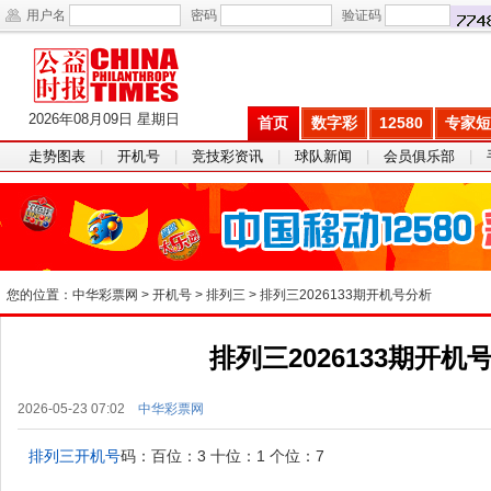
用户名
密码
验证码
2026年08月09日 星期日
首页
数字彩
12580
专家短
走势图表
|
开机号
|
竞技彩资讯
|
球队新闻
|
会员俱乐部
|
您的位置：
中华彩票网
>
开机号
>
排列三
>
排列三2026133期开机号分析
排列三2026133期开机
2026-05-23 07:02
中华彩票网
排列三开机号
码：百位：3 十位：1 个位：7