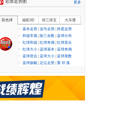
彩票走势图
更多
双色球
福彩3D
排三排五
大乐透
基本走势
|
连号走势
|
跨度走势
和值常规
|
除三余数
|
蓝球分布
红球和值
|
红球奇偶
|
红球质合
红球大小
|
蓝球基本
|
蓝球奇偶
蓝球质合
|
蓝球大小
|
蓝球尾数
蓝球振幅
|
定位走势
|
重 邻 孤