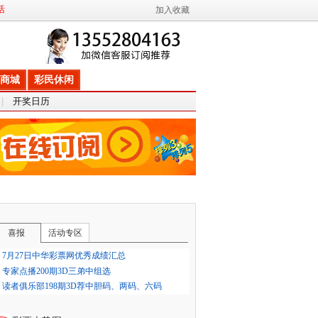
活
加入收藏
商城
彩民休闲
|
开奖日历
喜报
活动专区
7月27日中华彩票网优秀成绩汇总
专家点播200期3D三弟中组选
读者俱乐部198期3D荐中胆码、两码、六码