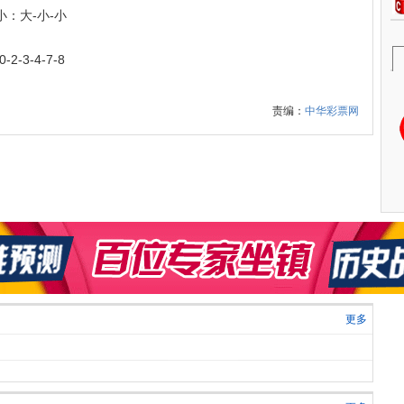
小：大-小-小
-3-4-7-8
责编：
中华彩票网
更多