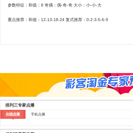
参数特征：和值：8 奇偶：偶-奇-奇 大小：小-小-大
重点推荐：和值：12-13-18-24 复式推荐：0-2-3-5-6-9
排列三专家点播
在线点播
手机点播