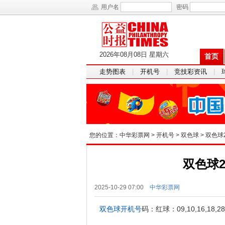
用户名
密码
2026年08月08日 星期六
首页
走势图表
|
开机号
|
竞技彩资讯
|
您的位置：
中华彩票网
>
开机号
>
双色球
>
双色球
双色球2
2025-10-29 07:00
中华彩票网
双色球开机号
码：红球：09,10,16,18,2