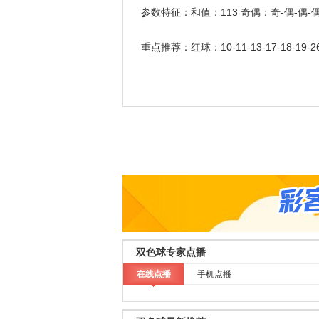
参数特征：和值：113 奇偶：奇-偶-偶-偶
重点推荐：红球：10-11-13-17-18-19-26-
双色球专家点播
在线点播
手机点播