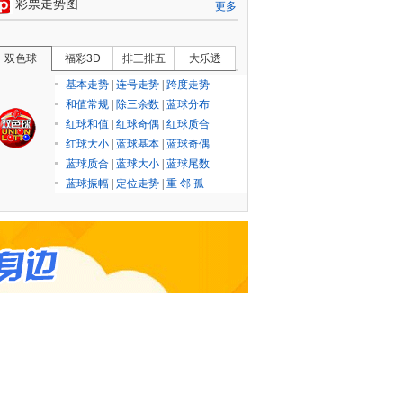
彩票走势图
更多
双色球
福彩3D
排三排五
大乐透
基本走势
|
连号走势
|
跨度走势
和值常规
|
除三余数
|
蓝球分布
红球和值
|
红球奇偶
|
红球质合
红球大小
|
蓝球基本
|
蓝球奇偶
蓝球质合
|
蓝球大小
|
蓝球尾数
蓝球振幅
|
定位走势
|
重 邻 孤