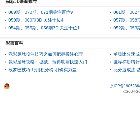
福彩3D最新推荐
069期、070期、071期关注百位9
061期、06
059期、060期3D 关注十位4
057期、058
054期、055期、056期3D 关注十位1
052期、053
彩票百科
竞彩足球投注技巧之如何把握投注心理
单场比分速成
竞彩足球攻略：挪威、瑞典联赛快速入门
世界杯后猜什
欧罗巴技巧:巧用积分榜 明确实力差
比分速成法:
京ICP备1905286
©2004-20