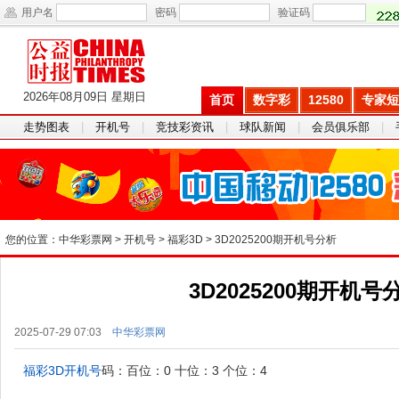
用户名
密码
验证码
2026年08月09日 星期日
首页
数字彩
12580
专家短
走势图表
|
开机号
|
竞技彩资讯
|
球队新闻
|
会员俱乐部
|
您的位置：
中华彩票网
>
开机号
>
福彩3D
>
3D2025200期开机号分析
3D2025200期开机号
2025-07-29 07:03
中华彩票网
福彩3D开机号
码：百位：0 十位：3 个位：4