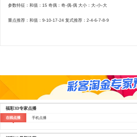
参数特征：和值：15 奇偶：奇-偶-偶 大小：大-小-大
重点推荐：和值：9-10-17-24 复式推荐：2-4-6-7-8-9
福彩3D专家点播
在线点播
手机点播