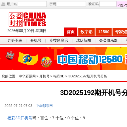
用户名
密码
验证码
2026年08月09日 星期日
首页
数字彩
12580
专家短
走势图表
|
开机号
|
竞技彩资讯
|
球队新闻
|
会员俱乐部
|
您的位置：
中华彩票网
>
开机号
>
福彩3D
>
3D2025192期开机号分析
3D2025192期开机号
2025-07-21 07:03
中华彩票网
福彩3D开机号
码：百位：7 十位：0 个位：8