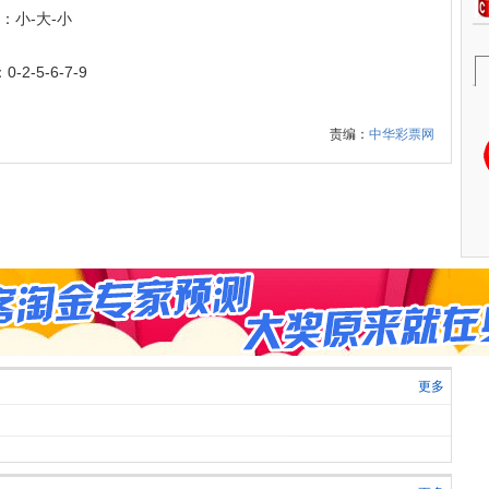
：小-大-小
2-5-6-7-9
责编：
中华彩票网
更多