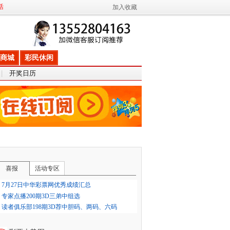
活
加入收藏
商城
彩民休闲
|
开奖日历
喜报
活动专区
7月27日中华彩票网优秀成绩汇总
专家点播200期3D三弟中组选
读者俱乐部198期3D荐中胆码、两码、六码