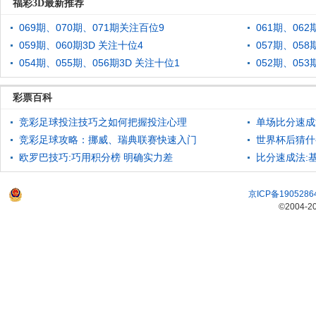
福彩3D最新推荐
069期、070期、071期关注百位9
061期、06
059期、060期3D 关注十位4
057期、058
054期、055期、056期3D 关注十位1
052期、053
彩票百科
竞彩足球投注技巧之如何把握投注心理
单场比分速成
竞彩足球攻略：挪威、瑞典联赛快速入门
世界杯后猜什
欧罗巴技巧:巧用积分榜 明确实力差
比分速成法:
京ICP备1905286
©2004-20