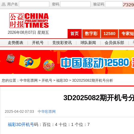
用户名
密码
验证码
2026年08月07日 星期五
首页
数字彩
12580
专家短
走势图表
|
开机号
|
竞技彩资讯
|
球队新闻
|
会员俱乐部
|
您的位置：
中华彩票网
>
开机号
>
福彩3D
>
3D2025082期开机号分析
3D2025082期开机号
2025-04-02 07:03
中华彩票网
福彩3D开机号
码：百位：4 十位：1 个位：7