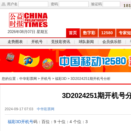
用户名
密码
验证码
2026年08月07日 星期五
首页
数字彩
12580
专家短
走势图表
|
开机号
|
竞技彩资讯
|
球队新闻
|
会员俱乐部
|
您的位置：
中华彩票网
>
开机号
>
福彩3D
>
3D2024251期开机号分析
3D2024251期开机号
2024-09-17 07:03
中华彩票网
福彩3D开机号
码：百位：9 十位：4 个位：3