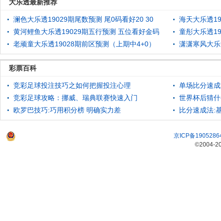
大乐透最新推荐
澜色大乐透19029期尾数预测 尾0码看好20 30
海天大乐透1
黄河鲤鱼大乐透19029期五行预测 五位看好金码
童彤大乐透19
老顽童大乐透19028期前区预测（上期中4+0）
潇潇寒风大乐透
彩票百科
竞彩足球投注技巧之如何把握投注心理
单场比分速成
竞彩足球攻略：挪威、瑞典联赛快速入门
世界杯后猜什
欧罗巴技巧:巧用积分榜 明确实力差
比分速成法:
京ICP备1905286
©2004-20