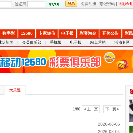
免费注册
|
忘记密码
|
送彩金
验证码
数字彩
12580
专家短信
电子报
彩客淘金
开奖公告
彩民
球队新闻
|
会员俱乐部
|
手机报
|
电子报
|
站点营销
|
活动专区
大乐透
1/80
< 上一页
下一页 >
2026-08-06
2026-08-04