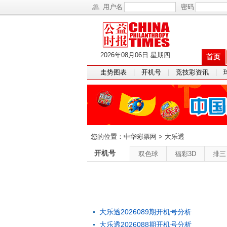
用户名
密码
2026年08月06日 星期四
首页
走势图表
|
开机号
|
竞技彩资讯
|
您的位置：
中华彩票网
>
大乐透
开机号
双色球
福彩3D
排三
大乐透2026089期开机号分析
大乐透2026088期开机号分析