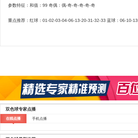
参数特征：和值：99 奇偶：偶-奇-奇-奇-奇-奇
重点推荐：红球：01-02-03-04-06-13-20-31-32-33 蓝球：06-10-13
双色球专家点播
在线点播
手机点播