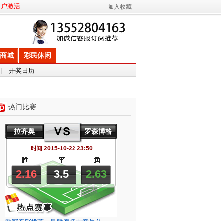
用户激活
加入收藏
商城
彩民休闲
|
开奖日历
热门比赛
拉齐奥
罗森博格
时间 2015-10-22 23:50
2.16
3.5
2.63