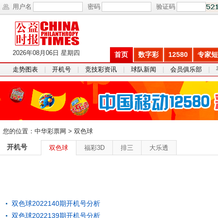
用户名
密码
验证码
2026年08月06日 星期四
首页
数字彩
12580
专家短
走势图表
|
开机号
|
竞技彩资讯
|
球队新闻
|
会员俱乐部
|
您的位置：
中华彩票网
>
双色球
开机号
双色球
福彩3D
排三
大乐透
双色球2022140期开机号分析
双色球2022139期开机号分析