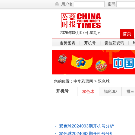
用户名
密码
2026年08月07日 星期五
首页
走势图表
|
开机号
|
竞技彩资讯
|
您的位置：
中华彩票网
>
双色球
开机号
双色球
福彩3D
排三
双色球2024093期开机号分析
双色球2024092期开机号分析